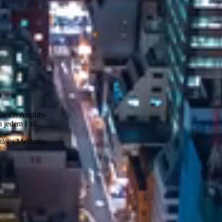
ie ein Ausfuhr­
n jedem Fall.
 Atl@s Meldung.