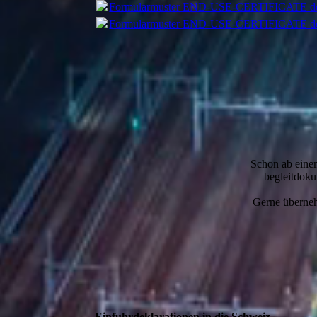
Formularmuster END-USE-CERTIFICATE d
Formularmuster END-USE-CERTIFICATE d
Schon ab eine
begleit­dok
Gerne überneh
Einfuhrdeklarationen in die Schweiz