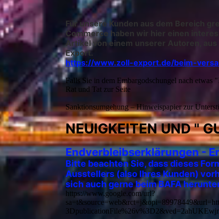
Für unsere Kunden aus dem Bereich gr
Commerce haben wir hier einen interes
Artikel von einem unserer Autoren, aus 
Export.
https://www.zoll-export.de/beim-vers
Falls Sie in dem Embargodschungel nach etwas "E
Rat und Tat zur Seite
Sanktionsumgehung – Hinweispapier zur Unters
NEUIGKEITEN UND " GU
E
ndverbleibserklärungen - E
Bitte beachten Sie, dass dieses Form
Ausstellers (also Ihres Kunden) vo
sich auch gerne beim BAFA herunterl
https://www.google.com/url?
sa=t&source=web&rct=j&opi=89978449&url=htt
3DpublicationFile%26v%3D2&ved=2ahUK