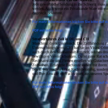
Jede gewerbliche Sendung in die Schweiz muss 
werden. Auch wenn ein Privatkunde Ware mit ein
zugestellt bekommt.
Für mehr Informationen klicken Sie bitte auf 
PDF mit Infos folgt
Strafverfahren Zoll in DE und CH
Manchmal droht Ungemach. Die Zollfahndung (D
Unter­suchungs­dienst (CH) hat Sie im Visier. Oft
auch durch den Staatsanwalt ermittelt, oder es dro
bewilligten Vereinfachungen. Da ist guter Rat sch
Rechtsanwälte und Firmen erstellen wir Gut­acht
Zollwesen. Erfahrene Fachleute stehen mit ihrem 
bereit. Wir machen keine Rechtsberatung, sondern
und Ihre Anwälte mit Fachwissen aus unseren Spe
Für mehr Informationen klicken Sie bitte auf 
PDF mit Infos folgt