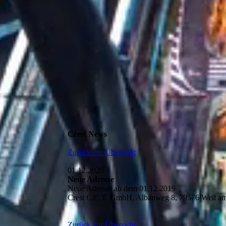
Crest News
Zurück zur Übersicht
01.12.2020
Neue Adresse
Neue Adresse ab dem 01.12.2019
Crest C.C.T. GmbH, Albanweg 8, 79576 Weil a
Zurück zur Übersicht