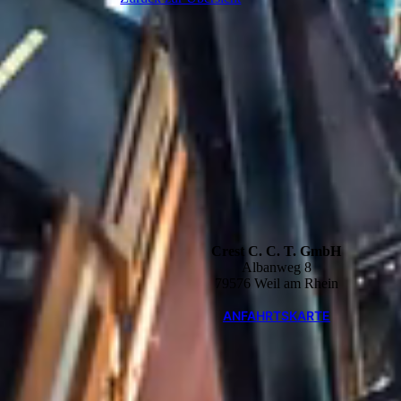
Crest C. C. T. GmbH
Albanweg 8
79576 Weil am Rhein
ANFAHRTSKARTE