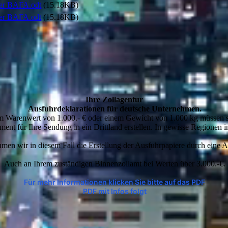
er BAFA.odt
(15.18KB)
er BAFA.odt
(15.18KB)
Ihre Zoll­agentur
Ausfuhrdeklarationen für deutsche Unternehmen.
m Warenwert von 1.000.- € oder einem Gewicht von 1.000 kg müssen s
ument für Ihre Sendung in ein Drittland erstellen. In gewisse Regionen i
men wir in diesem Fall die Erstellung der Ausfuhrpapiere durch eine
Auch an Ihrem zuständigen Binnenzollamt bei Werten über 3.000.-€.
Für mehr Informationen klicken Sie bitte auf das PDF
PDF mit Infos folgt