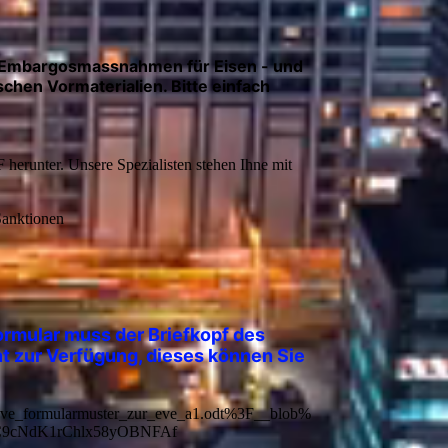
e Embargosmassnahmen für Eisen - und
chen Vormaterialien. Bitte einfach
herunter. Unsere Spezialisten stehen Ihne mit
Sanktionen
Formular muss der Briefkopf des
t zur Verfügung, dieses können Sie
eve_formularmuster_zur_eve_a1.odt%3F__blob%
C9cNdK1rChlx58yOBNFAf