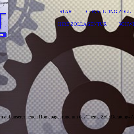
START
CONSULTING ZOLL
IHRE ZOLLAGENTUR
SCHW
n auf unserer neuen Homepage, rund um das Thema Zoll: Beratung- A
.