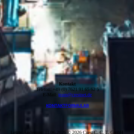
Kontakt
Telefon: +49 (0) 7621 91 65 62 5
E-Mail:
team@crestnet.de
KONTAKTFORMULAR
Letzte Änderung: 11.06.2026 © 2026 Crest C. C. T. GmbH