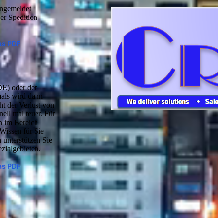
angemeldet
er Spedition
das PDF
E) oder der
mals wird dann
ht der Verlust von
nell mal teuer. Für
en im Bereich
Wissen für Sie
 unterstützen Sie
zialgebieten.
das PDF