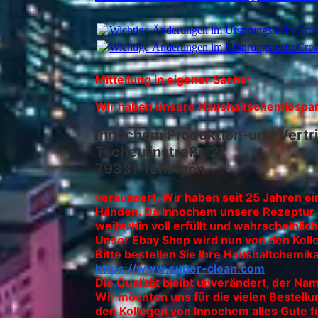
Wichtige Änderungen im Ursprungsrecht Crest
Wichtige Änderungen im Ursprungsrecht Crest
Mitteilung in eigener Sache:
Wir haben unsere Haushaltschemiespar
Innochem Produktion-und Vert
Tscheulinstraße 21
79331 Teningen
veräussert. Wir haben seit 25 Jahren e
Händen. Da Innochem unsere Rezeptur e
weiterhin voll erfüllt und wahrscheinl
Unser Ebay Shop wird nun von den Kolle
Bitte bestellen Sie Ihre Haushaltchemika
https://www.super-clean.com
Die Qualität bleibt unverändert, der Na
Wir möchten uns für die vielen Bestel
den Kollegen von Innochem alles Gute fü