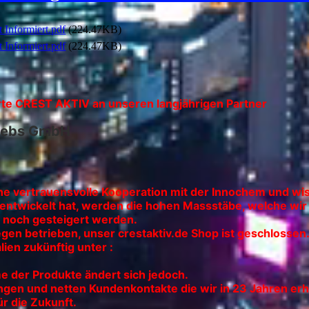
 Informiert.pdf
(224.47KB)
 Informiert.pdf
(224.47KB)
te CREST AKTIV an unseren langjährigen Partner
riebs GmbH
ine vertrauensvolle Kooperation mit der Innochem und wi
ntwickelt hat, werden die hohen Massstäbe, welche wir 
ich noch gesteigert werden.
gen betrieben, unser crestaktiv.de Shop ist geschlossen
lien zukünftig unter :
me der Produkte ändert sich jedoch.
lungen und netten Kundenkontakte die wir in 23 Jahren 
r die Zukunft.