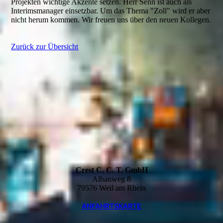
Projekten wichtige Akzente setzen. Herr Senn ist auch als
Interimsmanager einsetzbar. Um das Thema "Zoll" wird er aber
nicht herum kommen. Wir freuen uns über den neuen Kollegen.
Zurück zur Übersicht
Crest C. C. T. GmbH
Albanweg 8
79576 Weil am Rhein
ANFAHRTSKARTE