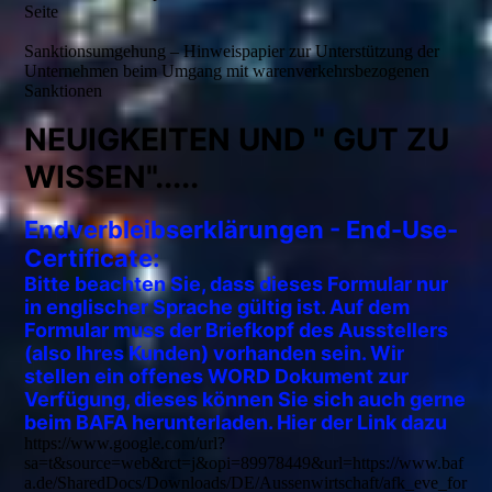
Seite
Sanktionsumgehung – Hinweispapier zur Unterstützung der
Unternehmen beim Umgang mit warenverkehrsbezogenen
Sanktionen
NEUIGKEITEN UND " GUT ZU
WISSEN".....
E
ndverbleibserklärungen - End-Use-
Certificate:
Bitte beachten Sie, dass dieses Formular nur
in englischer Sprache gültig ist. Auf dem
Formular muss der Briefkopf des Ausstellers
(also Ihres Kunden) vorhanden sein. Wir
stellen ein offenes WORD Dokument zur
Verfügung, dieses können Sie sich auch gerne
beim BAFA herunterladen. Hier der Link dazu
https://www.google.com/url?
sa=t&source=web&rct=j&opi=89978449&url=https://www.baf
a.de/SharedDocs/Downloads/DE/Aussenwirtschaft/afk_eve_for