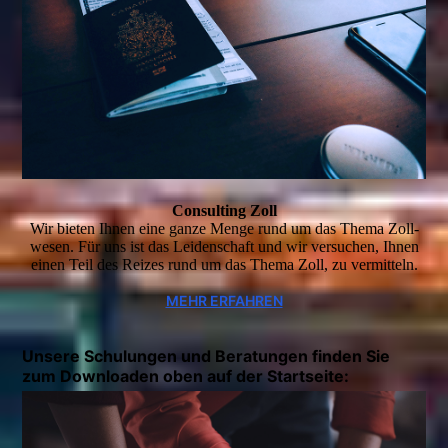
Consulting Zoll
Wir bieten Ihnen eine ganze Menge rund um das Thema Zoll­
wesen. Für uns ist das Leidenschaft und wir versuchen, Ihnen
einen Teil des Reizes rund um das Thema Zoll, zu vermitteln.
MEHR ERFAHREN
Unsere Schulungen und Beratungen finden Sie
zum Downloaden oben auf der Startseite: