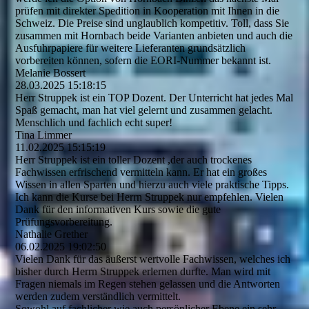
prüfen mit direkter Spedition in Kooperation mit Ihnen in die
Schweiz. Die Preise sind unglaublich kompetitiv. Toll, dass Sie
zusammen mit Hornbach beide Varianten anbieten und auch die
Ausfuhrpapiere für weitere Lieferanten grundsätzlich
vorbereiten können, sofern die EORI-Nummer bekannt ist.
Melanie Bossert
28.03.2025
15:18:15
Herr Struppek ist ein TOP Dozent. Der Unterricht hat jedes Mal
Spaß gemacht, man hat viel gelernt und zusammen gelacht.
Menschlich und fachlich echt super!
Tina Limmer
11.02.2025
15:15:19
Herr Struppek ist ein toller Dozent ,der auch trockenes
Fachwissen erfrischend vermitteln kann. Er hat ein großes
Wissen in allen Sparten und hierzu auch viele praktische Tipps.
Ich kann die Kurse bei Herrn Struppek nur empfehlen. Vielen
Dank für den informativen Kurs sowie die gute
Prüfungsvorbereitung.
Nathalie Grether
06.02.2025
19:02:50
Vielen Dank für das äußerst wertvolle Fachwissen, welches ich
bisher durch Herrn Struppek erlernen durfte. Man wird mit
Fragen niemals im Regen stehen gelassen und die Antworten
werden zudem verständlich vermittelt.
Sowohl auf fachlicher wie auch persönlicher Ebene ein sehr