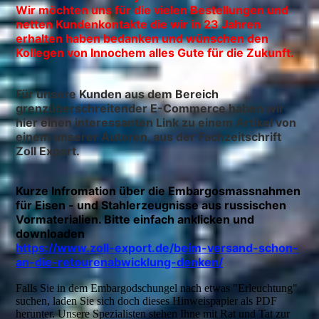
Wir möchten uns für die vielen Bestellungen und
netten Kundenkontakte die wir in 23 Jahren
erhalten haben bedanken und wünschen den
Kollegen von Innochem alles Gute für die Zukunft.
Für unsere Kunden aus dem Bereich
grenzüberschreitender E-Commerce haben wir
hier einen interessanten Link zu einem Artikel von
einem unserer Autoren, aus der Fachzeitschrift
Zoll Export.
Kurze Infromation über die Embargosmassnahmen
für Eisen - und Stahlerzeugnisse aus russischen
Vormaterialien. Bitte einfach anklicken und
downloaden
https://www.zoll-export.de/beim-versand-schon-
an-die-retourenabwicklung-denken/
Falls Sie in dem Embargodschungel nach etwas "Erleuchtung"
suchen, laden Sie sich doch dieses Hinweispapier als PDF
herunter. Unsere Spezialisten stehen Ihne mit Rat und Tat zur