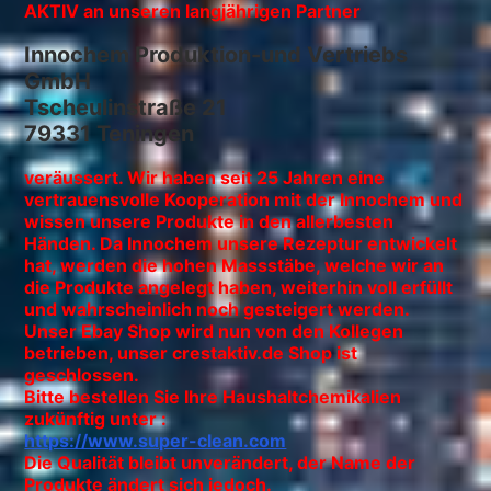
AKTIV an unseren langjährigen Partner
Innochem Produktion-und Vertriebs
GmbH
Tscheulinstraße 21
79331 Teningen
veräussert. Wir haben seit 25 Jahren eine
vertrauensvolle Kooperation mit der Innochem und
wissen unsere Produkte in den allerbesten
Händen. Da Innochem unsere Rezeptur entwickelt
hat, werden die hohen Massstäbe, welche wir an
die Produkte angelegt haben, weiterhin voll erfüllt
und wahrscheinlich noch gesteigert werden.
Unser Ebay Shop wird nun von den Kollegen
betrieben, unser crestaktiv.de Shop ist
geschlossen.
Bitte bestellen Sie Ihre Haushaltchemikalien
zukünftig unter :
https://www.super-clean.com
Die Qualität bleibt unverändert, der Name der
Produkte ändert sich jedoch.