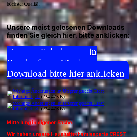
höchster Qualität.
Unsere meist gelesenen Downloads
finden Sie gleich hier, bitte anklicken:
Unsere Schulungen in
Katalogform. Für den
Download bitte hier anklicken
Wichtige Änderungen im Ursprungsrecht Crest
Informiert.pdf
(224.47KB)
Wichtige Änderungen im Ursprungsrecht Crest
Informiert.pdf
(224.47KB)
Mitteilung in eigener Sache:
Wir haben unsere Haushaltschemiesparte CREST