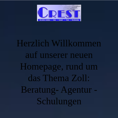
Herzlich Willkommen
auf unserer neuen
Homepage, rund um
das Thema Zoll:
Beratung- Agentur -
Schulungen
.