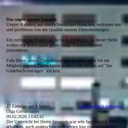
Das sagen unsere Kunden
Unsere Kunden, aus unterschiedlichen Branchen, vertrauen uns
und profitieren von der Qualität unserer Dienstleistungen.
Ein zufriedener Kunde ist die beste Referenz. An dieser Stelle
wollen wir Ihnen daher gerne einige Kundenstimmen
präsentieren.
Falls Ihnen unsere Dienstleistungen gefallen, oder Sie ein
Mitglied unseres Teams loben wollen, eine Rechts auf "Ins
Gästebuch eintragen" klicken.
27 Einträge auf 6 Seiten
Ins Gästebuch eintragen
Olga Gerstenlauer
09.02.2026
13:42:42
Der Unterricht bei Herrn Struppek war sehr bereichernd. Er
schafft es, auch anspruchsvolle Themen klar und verständlich