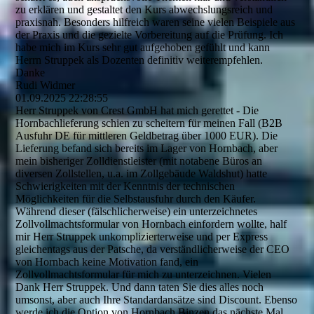
zu erklären und gestaltet den Kurs abwechslungsreich und
praxisnah. Besonders hilfreich waren seine vielen Beispiele aus
der Praxis und die gezielte Vorbereitung auf die Prüfung. Ich
habe mich im Kurs sehr gut aufgehoben gefühlt und kann
Herrn Struppek als Dozenten definitiv weiterempfehlen.
Danke
Rudi Widmer
01.09.2025
22:28:55
Herr Struppek von Crest GmbH hat mich gerettet - Die
Hornbachlieferung schien zu scheitern für meinen Fall (B2B
Ausfuhr DE für mittleren Geldbetrag über 1000 EUR). Die
Lieferung befand sich bereits im Lager von Hornbach, aber
mein bisheriger Zolldienstleister (mit notabene Büros an
diversen Zollstellen, u.a. im Zollgebäude Waldshut) hatte
Schwierigkeiten mit der Kenntnis der technischen
Möglichkeiten für die Selbstausfuhr durch den Käufer.
Während dieser (fälschlicherweise) ein unterzeichnetes
Zollvollmachtsformular von Hornbach einfordern wollte, half
mir Herr Struppek unkomplizierterweise und per Express
gleichentags aus der Patsche, da verständlicherweise der CEO
von Hornbach keine Motivation fand, ein
Zollvollmachtsformular für mich zu unterzeichnen. Vielen
Dank Herr Struppek. Und dann taten Sie dies alles noch
umsonst, aber auch Ihre Standardansätze sind Discount. Ebenso
werde ich die Option von Hornbach Binzen das nächste Mal