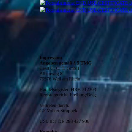
Formularmuster END-USE-CERTIFICATE d
Formularmuster END-USE-CERTIFICATE d
Impressum
Angaben gemäß § 5 TMG
Crest C. C. T. GmbH
Albanweg 8
79576 Weil am Rhein
Handelsregister: HRB 712303
Registergericht: Freiburg/Brsg.
Vertreten durch:
GF Volker Struppek
USt.-ID: DE 298 427 906
Kontakt: