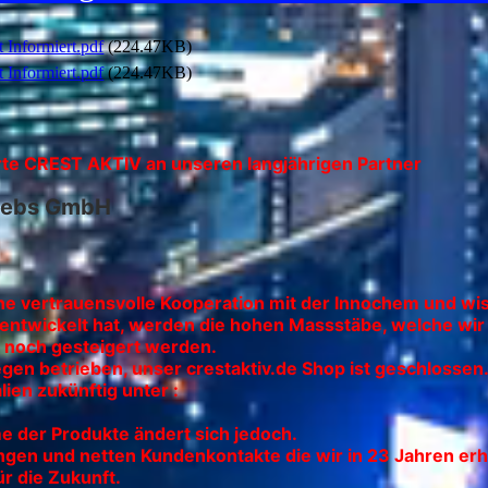
 Informiert.pdf
(224.47KB)
 Informiert.pdf
(224.47KB)
te CREST AKTIV an unseren langjährigen Partner
riebs GmbH
ine vertrauensvolle Kooperation mit der Innochem und wi
ntwickelt hat, werden die hohen Massstäbe, welche wir 
ich noch gesteigert werden.
gen betrieben, unser crestaktiv.de Shop ist geschlossen
lien zukünftig unter :
me der Produkte ändert sich jedoch.
lungen und netten Kundenkontakte die wir in 23 Jahren 
r die Zukunft.