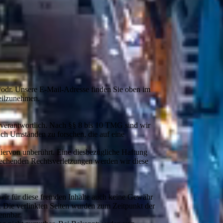
s/odr. Unsere E-Mail-Adresse finden Sie oben im
teilzunehmen.
 verantwortlich. Nach §§ 8 bis 10 TMG sind wir
nach Umständen zu forschen, die auf eine
iervon unberührt. Eine diesbezügliche Haftung
prechenden Rechtsverletzungen werden wir diese
 wir für diese fremden Inhalte auch keine Gewähr
ch. Die verlinkten Seiten wurden zum Zeitpunkt der
ennbar.