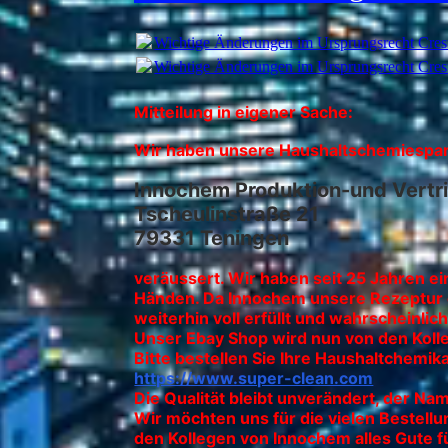
Wichtige Änderungen im Ursprungsrecht Crest
Wichtige Änderungen im Ursprungsrecht Crest
Mitteilung in eigener Sache:
Wir haben unsere Haushaltschemiespar
Innochem Produktion-und Vert
Tscheulinstraße 21
79331 Teningen
veräussert. Wir haben seit 25 Jahren e
Händen. Da Innochem unsere Rezeptur e
weiterhin voll erfüllt und wahrscheinl
Unser Ebay Shop wird nun von den Kolle
Bitte bestellen Sie Ihre Haushaltchemika
https://www.super-clean.com
Die Qualität bleibt unverändert, der Na
Wir möchten uns für die vielen Bestel
den Kollegen von Innochem alles Gute fü