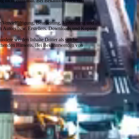
zung nicht zumutbar. Bei Bekanntwerden von
e Vervielfältigung, Bearbeitung, Verbreitung und
en Autors bzw. Erstellers. Downloads und Kopien
sondere werden Inhalte Dritter als solche
prechenden Hinweis. Bei Bekanntwerden von