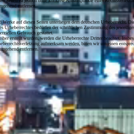
kten Seiten ist jedoch ohne konkrete Anhaltspunkte einer Rechtsverlet
umgehend entfernen.
und Werke auf diesen Seiten unterliegen dem deutschen Urheberrecht. Di
es Urheberrechtes bedürfen der schriftlichen Zustimmung des jeweilig
erziellen Gebrauch gestattet.
eiber erstellt wurden, werden die Urheberrechte Dritter beachtet. Insbe
Urheberrechtsverletzung aufmerksam werden, bitten wir um einen ents
 umgehend entfernen.