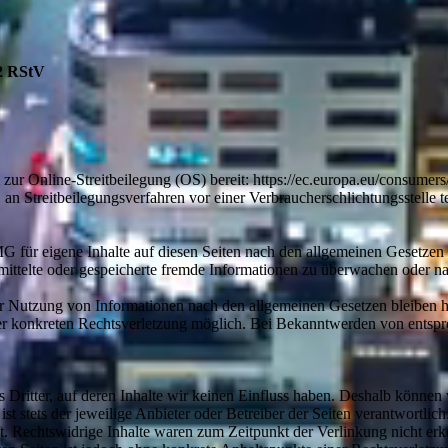
 2 RStV
 zur Online-Streitbeilegung (OS) bereit: https://ec.europa.eu/consumer
t, an Streitbeilegungsverfahren vor einer Verbraucherschlichtungsstelle 
G für eigene Inhalte auf diesen Seiten nach den allgemeinen Gesetzen
bermittelte oder gespeicherte fremde Informationen zu überwachen oder 
r Nutzung von Informationen nach den allgemeinen Gesetzen bleiben h
iner konkreten Rechtsverletzung möglich. Bei Bekanntwerden von ents
 Dritter, auf deren Inhalte wir keinen Einfluss haben. Deshalb können
 ist stets der jeweilige Anbieter oder Betreiber der Seiten verantwortli
t. Rechtswidrige Inhalte waren zum Zeitpunkt der Verlinkung nicht erk