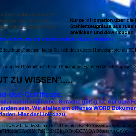
enzüberschreitender E-
Kurze Infromation über di
santen Link zu einem
Stahlerzeugnisse aus russis
der Fachzeitschrift Zoll
anklicken und downloaden
and-schon-an-die-retourenabwicklung-denken/
rleuchtung" suchen, laden Sie sich doch dieses Hinweispapier als PDF 
tützung der Unternehmen beim Umgang mit warenverkehrsbezogenen 
T ZU WISSEN".....
nd-Use-Certificate:
ular nur in englischer Sprache gültig ist. Auf dem 
rhanden sein. Wir stellen ein offenes WORD Dokumen
aden. Hier der Link dazu
ps://www.bafa.de/SharedDocs/Downloads/DE/Aussenwirtschaft/afk_
Ewjm7IfKzduHAxXY_7sIHS8MBkgQFnoECFAQAQ&usg=AOvVaw1