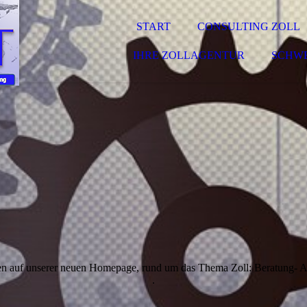
START
CONSULTING ZOLL
IHRE ZOLLAGENTUR
SCHW
n auf unserer neuen Homepage, rund um das Thema Zoll: Beratung- A
.