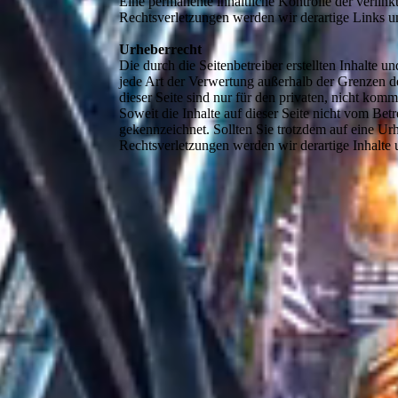
Eine permanente inhaltliche Kontrolle der verlin
Rechtsverletzungen werden wir derartige Links 
Urheberrecht
Die durch die Seitenbetreiber erstellten Inhalte 
jede Art der Verwertung außerhalb der Grenzen d
dieser Seite sind nur für den privaten, nicht komm
Soweit die Inhalte auf dieser Seite nicht vom Betr
gekennzeichnet. Sollten Sie trotzdem auf eine 
Rechtsverletzungen werden wir derartige Inhalte