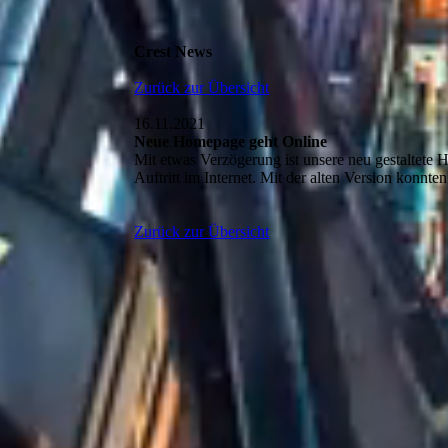
Crest News
Zurück zur Übersicht
16.11.2021
Neue Homepage geht Online
Mit etwas Verzögerung ist unsere neu gestaltete 
Auftritt im Internet. Mit der alten Version konnt
Zurück zur Übersicht