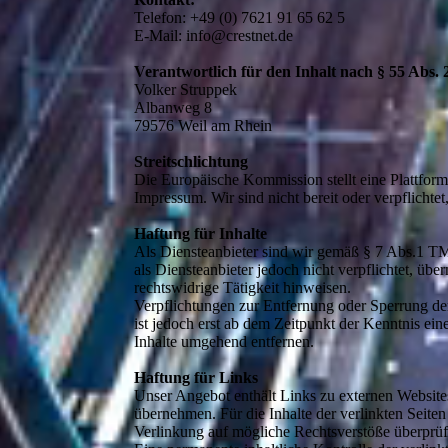
Telefon: +49 (0) 7621 91 65 62 5
E-Mail: info@crestnet.de
Verantwortlich für den Inhalt nach § 55 Abs.
Volker Struppek
Albanweg 8
79576 Weil am Rhein
Streitschlichtung
Die Europäische Kommission stellt eine Plattform
Impressum. Wir sind nicht bereit oder verpflichte
Haftung für Inhalte
Als Diensteanbieter sind wir gemäß § 7 Abs.1 TM
als Diensteanbieter jedoch nicht verpflichtet, ü
rechtswidrige Tätigkeit hinweisen.
Verpflichtungen zur Entfernung oder Sperrung de
ist jedoch erst ab dem Zeitpunkt der Kenntnis e
Inhalte umgehend entfernen.
Haftung für Links
Unser Angebot enthält Links zu externen Websites
übernehmen. Für die Inhalte der verlinkten Seiten
Verlinkung auf mögliche Rechtsverstöße überprüf