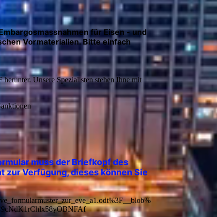
e Embargosmassnahmen für Eisen - und
chen Vormaterialien. Bitte einfach
herunter. Unsere Spezialisten stehen Ihne mit
Sanktionen
Formular muss der Briefkopf des
t zur Verfügung, dieses können Sie
eve_formularmuster_zur_eve_a1.odt%3F__blob%
C9cNdK1rChlx58yOBNFAf