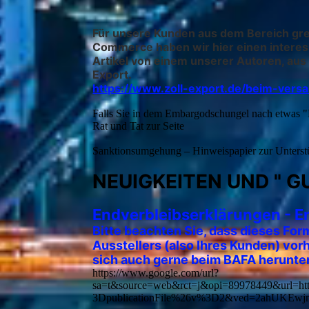
Für unsere Kunden aus dem Bereich gr
Commerce haben wir hier einen interes
Artikel von einem unserer Autoren, aus 
Export.
https://www.zoll-export.de/beim-vers
Falls Sie in dem Embargodschungel nach etwas "E
Rat und Tat zur Seite
Sanktionsumgehung – Hinweispapier zur Unters
NEUIGKEITEN UND " GU
E
ndverbleibserklärungen - E
Bitte beachten Sie, dass dieses Form
Ausstellers (also Ihres Kunden) vo
sich auch gerne beim BAFA herunterl
https://www.google.com/url?
sa=t&source=web&rct=j&opi=89978449&url=htt
3DpublicationFile%26v%3D2&ved=2ahUK