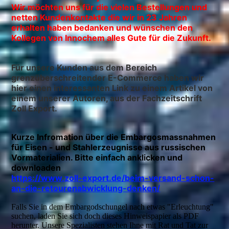
Wir möchten uns für die vielen Bestellungen und
netten Kundenkontakte die wir in 23 Jahren
erhalten haben bedanken und wünschen den
Kollegen von Innochem alles Gute für die Zukunft.
Für unsere Kunden aus dem Bereich
grenzüberschreitender E-Commerce haben wir
hier einen interessanten Link zu einem Artikel von
einem unserer Autoren, aus der Fachzeitschrift
Zoll Export.
Kurze Infromation über die Embargosmassnahmen
für Eisen - und Stahlerzeugnisse aus russischen
Vormaterialien. Bitte einfach anklicken und
downloaden
https://www.zoll-export.de/beim-versand-schon-
an-die-retourenabwicklung-denken/
Falls Sie in dem Embargodschungel nach etwas "Erleuchtung"
suchen, laden Sie sich doch dieses Hinweispapier als PDF
herunter. Unsere Spezialisten stehen Ihne mit Rat und Tat zur