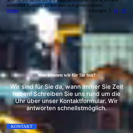
wertvoller Kontakt, an den man sich gerne erinnert.
Weiter
Anzeigen: 5
10
20
Was können wir für Sie tun?
Wir sind für Sie da, wann immer Sie Zeit
haben! Schreiben Sie uns rund um die
Uhr über unser Kontaktformular. Wir
antworten schnellstmöglich.
KONTAKT