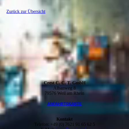
Zurück zur Übersicht
Crest C. C. T. GmbH
Albanweg 8
79576 Weil am Rhein
ANFAHRTSKARTE
Kontakt
Telefon: +49 (0) 7621 91 65 62 5