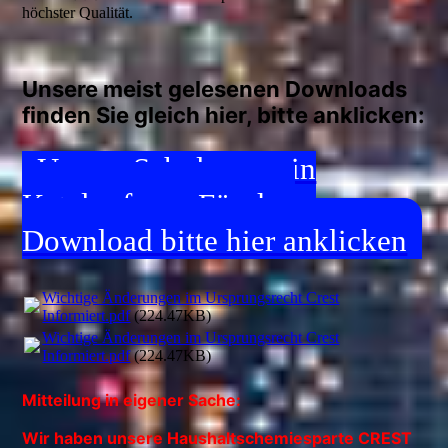
höchster Qualität.
Unsere meist gelesenen Downloads
finden Sie gleich hier, bitte anklicken:
Unsere Schulungen in
Katalogform. Für den
Download bitte hier anklicken
Wichtige Änderungen im Ursprungsrecht Crest
Informiert.pdf
(224.47KB)
Wichtige Änderungen im Ursprungsrecht Crest
Informiert.pdf
(224.47KB)
Mitteilung in eigener Sache:
Wir haben unsere Haushaltschemiesparte CREST