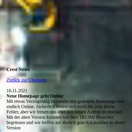
Crest News
Zurück zur Übersicht
16.11.2021
Neue Homepage geht Online
Mit etwas Verzögerung ist unsere neu gestaltete Homepage nun
endlich Online. Sicherlich finden sich noch ein paar kleine
Fehler, aber wir freuen uns über den neuen Auftritt im Internet.
Mit der alten Version konnten wir über 183.000 Besucher
begrüssen und wir hoffen auf ähnlich gute Klickzahlen in dieser
Version