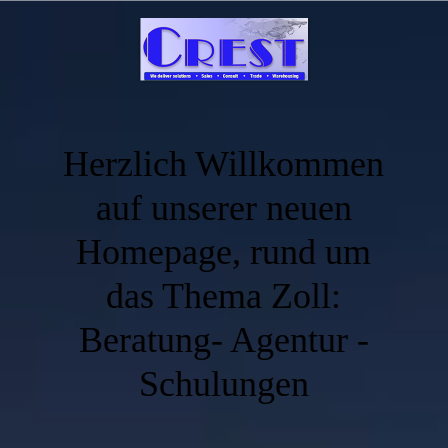
Herzlich Willkommen
auf unserer neuen
Homepage, rund um
das Thema Zoll:
Beratung- Agentur -
Schulungen
.