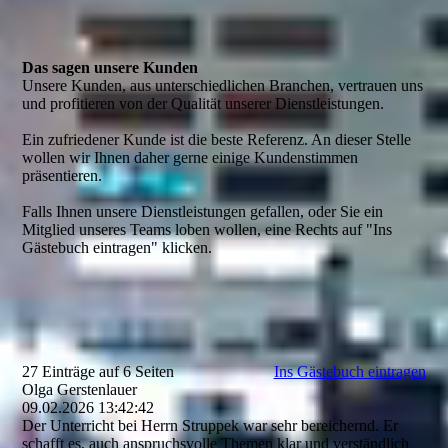
Das sagen unsere Kunden
Unsere Kunden, aus unterschiedlichen Branchen, vertrauen uns
und profitieren von der Qualität unserer Dienstleistungen.
Ein zufriedener Kunde ist die beste Referenz. An dieser Stelle
wollen wir Ihnen daher gerne einige Kundenstimmen
präsentieren.
Falls Ihnen unsere Dienstleistungen gefallen, oder Sie ein
Mitglied unseres Teams loben wollen, eine Rechts auf "Ins
Gästebuch eintragen" klicken.
27 Einträge auf 6 Seiten
Ins Gästebuch eintragen
Olga Gerstenlauer
09.02.2026
13:42:42
Der Unterricht bei Herrn Struppek war sehr bereichernd. Er
schafft es, auch anspruchsvolle Themen klar und verständlich