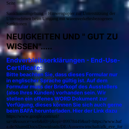
Seite
Sanktionsumgehung – Hinweispapier zur Unterstützung der
Unternehmen beim Umgang mit warenverkehrsbezogenen
Sanktionen
NEUIGKEITEN UND " GUT ZU
WISSEN".....
E
ndverbleibserklärungen - End-Use-
Certificate:
Bitte beachten Sie, dass dieses Formular nur
in englischer Sprache gültig ist. Auf dem
Formular muss der Briefkopf des Ausstellers
(also Ihres Kunden) vorhanden sein. Wir
stellen ein offenes WORD Dokument zur
Verfügung, dieses können Sie sich auch gerne
beim BAFA herunterladen. Hier der Link dazu
https://www.google.com/url?
sa=t&source=web&rct=j&opi=89978449&url=https://www.baf
a.de/SharedDocs/Downloads/DE/Aussenwirtschaft/afk_eve_for