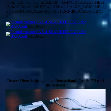
mularmuster_zur_eve_a1.odt%3F__blob%3DpublicationFile%
26v%3D2&ved=2ahUKEwjm7IfKzduHAxXY_7sIHS8MBkg
QFnoECFAQAQ&usg=AOvVaw1C9cNdK1rChlx58yOBNF
Af
Formularmuster END-USE-CERTIFICATE der
BAFA.odt
(15.18KB)
Formularmuster END-USE-CERTIFICATE der
BAFA.odt
(15.18KB)
Unsere Dienstleistungen aus Deutschland, für die EU und
die Schweiz