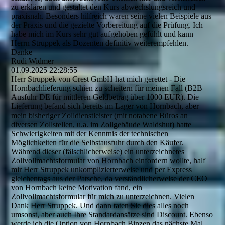
zu erklären und gestaltet den Kurs abwechslungsreich und
praxisnah. Besonders hilfreich waren seine vielen Beispiele aus
der Praxis und die gezielte Vorbereitung auf die Prüfung. Ich
habe mich im Kurs sehr gut aufgehoben gefühlt und kann
Herrn Struppek als Dozenten definitiv weiterempfehlen.
Danke
Rudi Widmer
01.09.2025
22:28:55
Herr Struppek von Crest GmbH hat mich gerettet - Die
Hornbachlieferung schien zu scheitern für meinen Fall (B2B
Ausfuhr DE für mittleren Geldbetrag über 1000 EUR). Die
Lieferung befand sich bereits im Lager von Hornbach, aber
mein bisheriger Zolldienstleister (mit notabene Büros an
diversen Zollstellen, u.a. im Zollgebäude Waldshut) hatte
Schwierigkeiten mit der Kenntnis der technischen
Möglichkeiten für die Selbstausfuhr durch den Käufer.
Während dieser (fälschlicherweise) ein unterzeichnetes
Zollvollmachtsformular von Hornbach einfordern wollte, half
mir Herr Struppek unkomplizierterweise und per Express
gleichentags aus der Patsche, da verständlicherweise der CEO
von Hornbach keine Motivation fand, ein
Zollvollmachtsformular für mich zu unterzeichnen. Vielen
Dank Herr Struppek. Und dann taten Sie dies alles noch
umsonst, aber auch Ihre Standardansätze sind Discount. Ebenso
werde ich die Option von Hornbach Binzen das nächste Mal