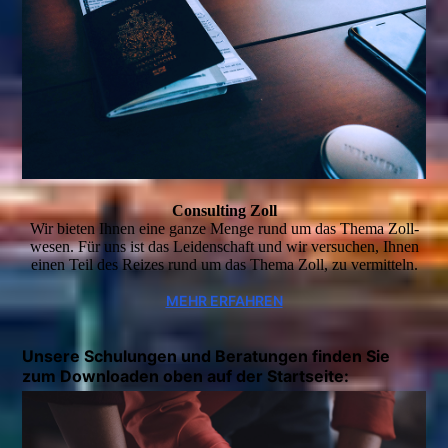
Consulting Zoll
Wir bieten Ihnen eine ganze Menge rund um das Thema Zoll­
wesen. Für uns ist das Leidenschaft und wir versuchen, Ihnen
einen Teil des Reizes rund um das Thema Zoll, zu vermitteln.
MEHR ERFAHREN
Unsere Schulungen und Beratungen finden Sie
zum Downloaden oben auf der Startseite: