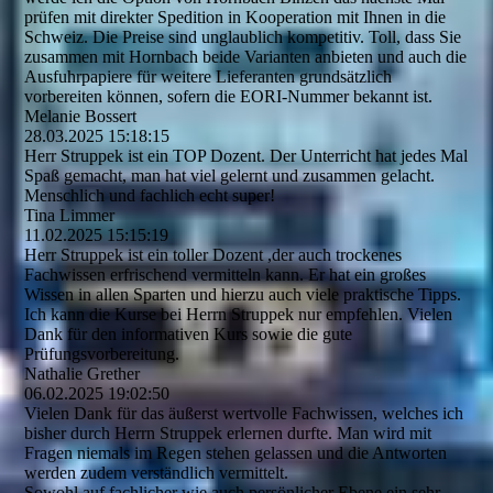
prüfen mit direkter Spedition in Kooperation mit Ihnen in die
Schweiz. Die Preise sind unglaublich kompetitiv. Toll, dass Sie
zusammen mit Hornbach beide Varianten anbieten und auch die
Ausfuhrpapiere für weitere Lieferanten grundsätzlich
vorbereiten können, sofern die EORI-Nummer bekannt ist.
Melanie Bossert
28.03.2025
15:18:15
Herr Struppek ist ein TOP Dozent. Der Unterricht hat jedes Mal
Spaß gemacht, man hat viel gelernt und zusammen gelacht.
Menschlich und fachlich echt super!
Tina Limmer
11.02.2025
15:15:19
Herr Struppek ist ein toller Dozent ,der auch trockenes
Fachwissen erfrischend vermitteln kann. Er hat ein großes
Wissen in allen Sparten und hierzu auch viele praktische Tipps.
Ich kann die Kurse bei Herrn Struppek nur empfehlen. Vielen
Dank für den informativen Kurs sowie die gute
Prüfungsvorbereitung.
Nathalie Grether
06.02.2025
19:02:50
Vielen Dank für das äußerst wertvolle Fachwissen, welches ich
bisher durch Herrn Struppek erlernen durfte. Man wird mit
Fragen niemals im Regen stehen gelassen und die Antworten
werden zudem verständlich vermittelt.
Sowohl auf fachlicher wie auch persönlicher Ebene ein sehr