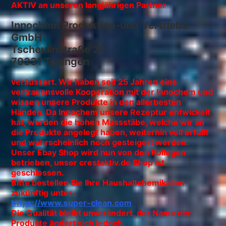
AKTIV an unseren langjährigen Partner
Innochem Produktion-und Vertriebs
GmbH
Tscheulinstraße 21
79331 Teningen
veräussert. Wir haben seit 25 Jahren eine
vertrauensvolle Kooperation mit der Innochem und
wissen unsere Produkte in den allerbesten
Händen. Da Innochem unsere Rezeptur entwickelt
hat, werden die hohen Massstäbe, welche wir an
die Produkte angelegt haben, weiterhin voll erfüllt
und wahrscheinlich noch gesteigert werden.
Unser Ebay Shop wird nun von den Kollegen
betrieben, unser crestaktiv.de Shop ist
geschlossen.
Bitte bestellen Sie Ihre Haushaltchemikalien
zukünftig unter :
https://www.super-clean.com
Die Qualität bleibt unverändert, der Name der
Produkte ändert sich jedoch.